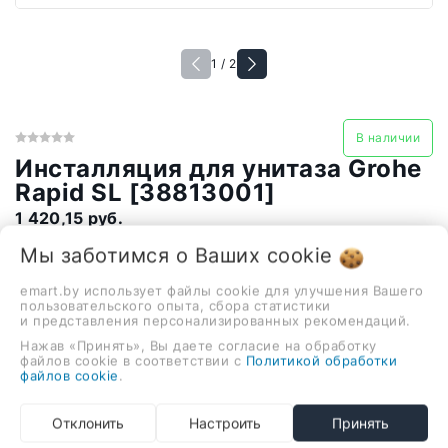
1 / 2
В наличии
Инсталляция для унитаза Grohe
Rapid SL [38813001]
1 420,15 руб.
Мы заботимся о Ваших
cookie
крепление на капитальную стену/на некапитальную
emart.by использует файлы cookie для улучшения Вашего
пользовательского опыта, сбора статистики
стену/на пол, однорежимный/двухрежимный/
и представления персонализированных рекомендаций.
прерываемый слив, механическое управление, бачок в
Нажав «Принять», Вы даете согласие на обработку
файлов cookie в соответствии с
Политикой обработки
комплекте, 50x113x13.5 см
файлов cookie
.
-
+
Отклонить
Настроить
Принять
В корзину