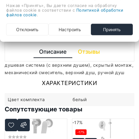
механический смеситель, верхний душ, ручной душ
Нажав «Принять», Вы даете согласие на обработку
-
+
файлов cookie в соответствии с
Политикой обработки
файлов cookie
.
В корзину
Отклонить
Настроить
Принять
Описание
Отзывы
душевая система (с верхним душем), скрытый монтаж,
механический смеситель, верхний душ, ручной душ
ХАРАКТЕРИСТИКИ
Цвет комплекта
белый
Сопутствующие товары
-17%
-17%