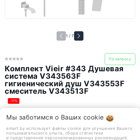
1 / 7
По запросу
Комплект Vieir #343 Душевая
система V343563F
гигиенический душ V343553F
смеситель V343513F
-17%
1 347,00 руб.
1 116,00 руб.
Мы заботимся о Ваших
cookie
emart.by использует файлы cookie для улучшения Вашего
пользовательского опыта, сбора статистики
душевая система (с верхним душем), скрытый монтаж,
и представления персонализированных рекомендаций.