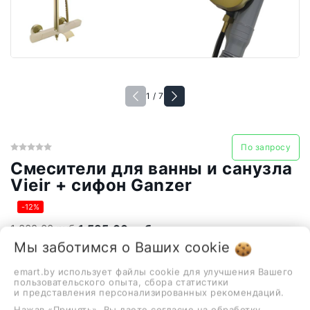
1 / 7
По запросу
Смесители для ванны и санузла
Vieir + сифон Ganzer
-12%
1 802,00 руб.
1 585,00 руб.
Мы заботимся о Ваших
cookie
emart.by использует файлы cookie для улучшения Вашего
пользовательского опыта, сбора статистики
и представления персонализированных рекомендаций.
-
+
Нажав «Принять», Вы даете согласие на обработку