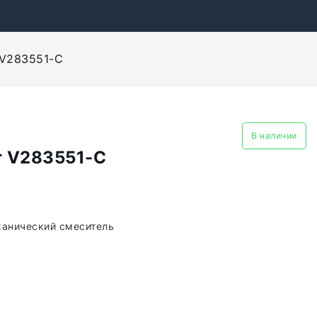
 V283551-C
В наличии
r V283551-C
ханический смеситель