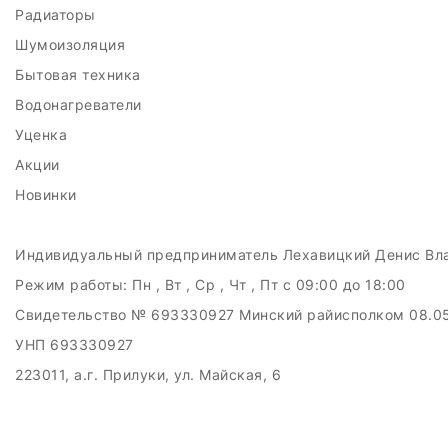
Радиаторы
Шумоизоляция
Бытовая техника
Водонагреватели
Уценка
Акции
Новинки
Индивидуальный предприниматель Лехавицкий Денис Вл
Режим работы:
Пн , Вт , Ср , Чт , Пт c 09:00 до 18:00
Свидетельство № 693330927 Минский райисполком 08.0
УНП 693330927
223011, а.г. Прилуки, ул. Майская, 6
Дата регистрации в Торговом реестре РБ: 10.05.2024
Добро пожаловать в интерне-магазин EMART