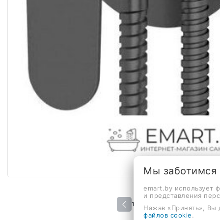
Мы заботимся
emart.by использует 
и представления пер
1 / 2
Нажав «Принять», Вы 
файлов cookie
.