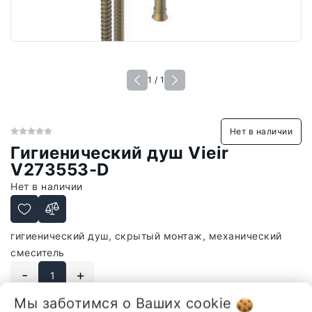
1 / 1
Нет в наличии
Гигиенический душ Vieir
V273553-D
Нет в наличии
гигиенический душ, скрытый монтаж, механический
смеситель
-
+
Мы заботимся о Ваших
cookie
В корзину