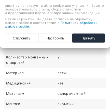
emart.by использует файлы cookie для улучшения Вашего
пользовательского опыта, сбора статистики
и представления персонализированных рекомендаций.
Описание
Отзывы
Нажав «Принять», Вы даете согласие на обработку
файлов cookie в соответствии с
Политикой обработки
файлов cookie
.
гигиенический душ, скрытый монтаж, механический
смеситель
Отклонить
Настроить
Принять
ХАРАКТЕРИСТИКИ
Количество монтажных
2
отверстий
Материал
латунь
Медицинский
нет
Механизм
однорычажный
Монтаж
скрытый