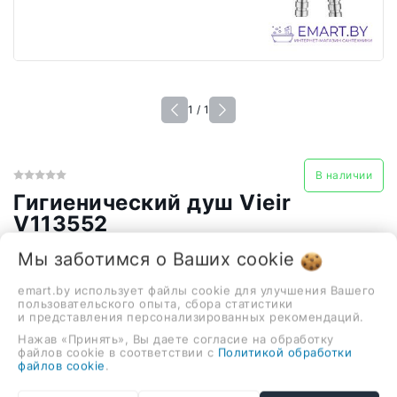
1 / 1
В наличии
Гигиенический душ Vieir
V113552
221,00 руб.
Мы заботимся о Ваших
cookie
emart.by использует файлы cookie для улучшения Вашего
пользовательского опыта, сбора статистики
гигиенический душ, скрытый монтаж, механический
и представления персонализированных рекомендаций.
смеситель
Нажав «Принять», Вы даете согласие на обработку
файлов cookie в соответствии с
Политикой обработки
-
+
файлов cookie
.
В корзину