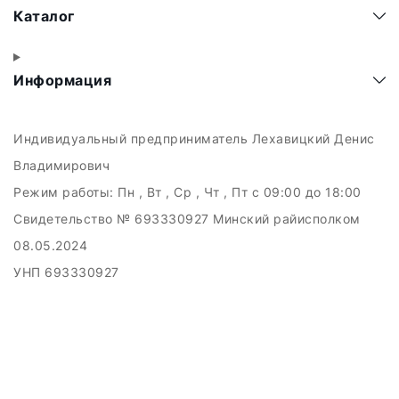
Каталог
Информация
Индивидуальный предприниматель Лехавицкий Денис
Владимирович
Режим работы:
Пн , Вт , Ср , Чт , Пт c 09:00 до 18:00
Свидетельство № 693330927 Минский райисполком
08.05.2024
УНП 693330927
223011, а.г. Прилуки, ул. Майская, 6
Дата регистрации в Торговом реестре РБ: 10.05.2024
Добро пожаловать в интерне-магазин EMART
Настройка файлов cookie