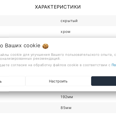
ХАРАКТЕРИСТИКИ
скрытый
хром
хром
 о Ваших
cookie
1
файлы cookie для улучшения Вашего пользовательского опыта, 
сонализированных рекомендаций.
латунь
даете согласие на обработку файлов cookie в соответствии с
По
пластик/резина
ь
Настроить
механический
192мм
85мм