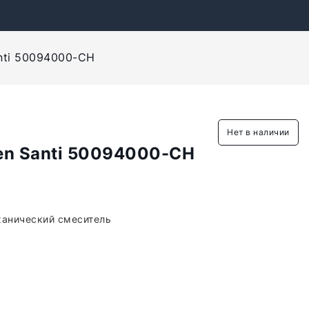
nti 50094000-CH
Нет в наличии
en Santi 50094000-CH
ханический смеситель