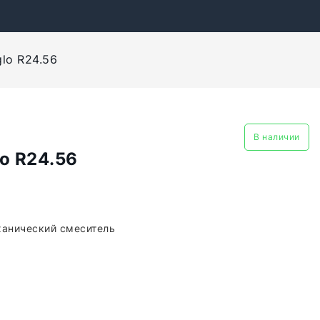
lo R24.56
В наличии
o R24.56
ханический смеситель