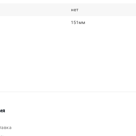
нет
151мм
ия
ставка