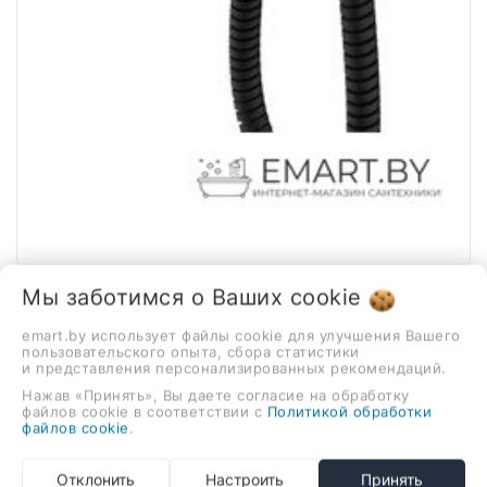
Мы заботимся о Ваших
cookie
1 / 2
emart.by использует файлы cookie для улучшения Вашего
пользовательского опыта, сбора статистики
и представления персонализированных рекомендаций.
Нажав «Принять», Вы даете согласие на обработку
В наличии
файлов cookie в соответствии с
Политикой обработки
файлов cookie
.
Гигиенический душ Raglo
R20.52.06
Отклонить
Настроить
Принять