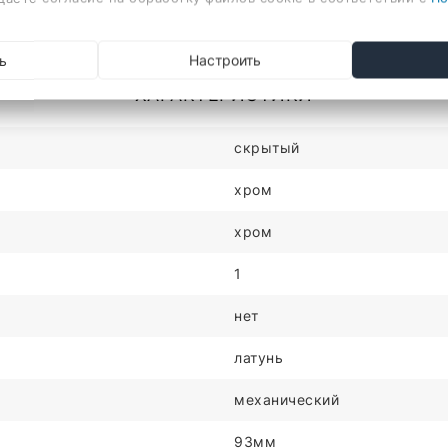
Описание
Отзывы
ь
Настроить
итель
ХАРАКТЕРИСТИКИ
скрытый
хром
хром
1
нет
латунь
механический
93мм