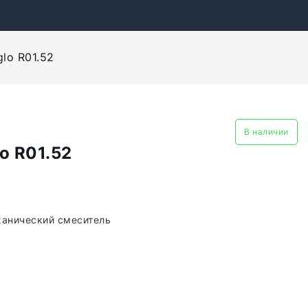
lo R01.52
В наличии
o R01.52
ханический смеситель