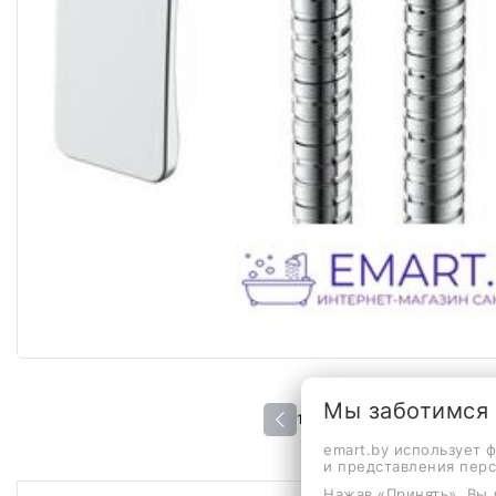
Мы заботимся
1 / 1
emart.by использует 
и представления пер
Нажав «Принять», Вы 