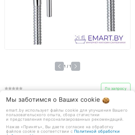
1 / 1
По запросу
Гигиенический душ Ganzer GZ
Мы заботимся о Ваших
cookie
12202
emart.by использует файлы cookie для улучшения Вашего
186,00 руб.
пользовательского опыта, сбора статистики
и представления персонализированных рекомендаций.
Нажав «Принять», Вы даете согласие на обработку
файлов cookie в соответствии с
Политикой обработки
гигиенический душ, настенный монтаж, механический