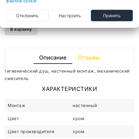
файлов cookie
.
смеситель
Отклонить
Настроить
Принять
-
+
В корзину
Описание
Отзывы
гигиенический душ, настенный монтаж, механический
смеситель
ХАРАКТЕРИСТИКИ
Монтаж
настенный
Цвет
хром
Цвет производителя
хром