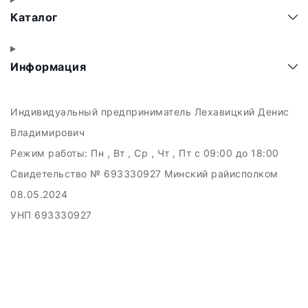
Каталог
Информация
Индивидуальный предприниматель Лехавицкий Денис
Владимирович
Режим работы:
Пн , Вт , Ср , Чт , Пт c 09:00 до 18:00
Свидетельство № 693330927 Минский райисполком
08.05.2024
УНП 693330927
223011, а.г. Прилуки, ул. Майская, 6
Дата регистрации в Торговом реестре РБ: 10.05.2024
Добро пожаловать в интерне-магазин EMART