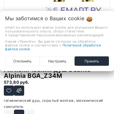
Мы заботимся о Ваших
cookie
emart.by использует файлы cookie для улучшения Вашего
пользовательского опыта, сбора статистики
и представления персонализированных рекомендаций.
Нажав «Принять», Вы даете согласие на обработку
1 / 2
файлов cookie в соответствии с
Политикой обработки
файлов cookie
.
Отклонить
Настроить
Принять
В наличии
Гигиенический душ Deante
Alpinia BGA_Z34M
573,80 руб.
гигиенический душ, скрытый монтаж, механический
смеситель