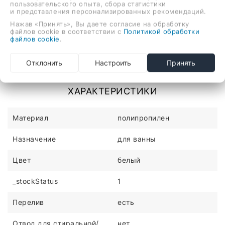
пользовательского опыта, сбора статистики
и представления персонализированных рекомендаций.
Нажав «Принять», Вы даете согласие на обработку
файлов cookie в соответствии с
Политикой обработки
файлов cookie
.
Описание
Отзывы
для ванны, трубный, полипропилен, слив 52 мм, труба
Отклонить
Настроить
Принять
40 мм/50 мм, гидрозатвор, цвет крышки: хром
ХАРАКТЕРИСТИКИ
Материал
полипропилен
Назначение
для ванны
Цвет
белый
_stockStatus
1
Перелив
есть
Отвод для стиральной/
нет