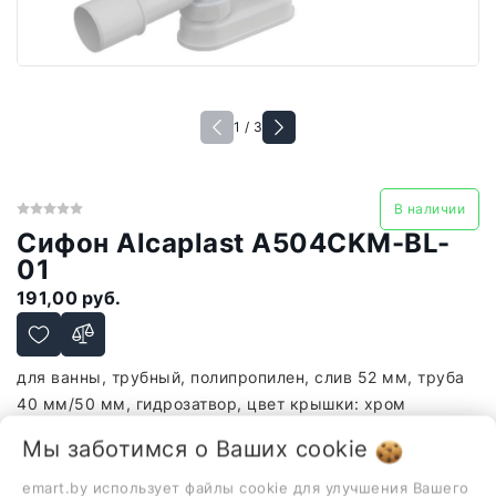
1 / 3
В наличии
Сифон Alcaplast A504CKM-BL-
01
191,00 руб.
для ванны, трубный, полипропилен, слив 52 мм, труба
40 мм/50 мм, гидрозатвор, цвет крышки: хром
-
+
Мы заботимся о Ваших
cookie
В корзину
emart.by использует файлы cookie для улучшения Вашего