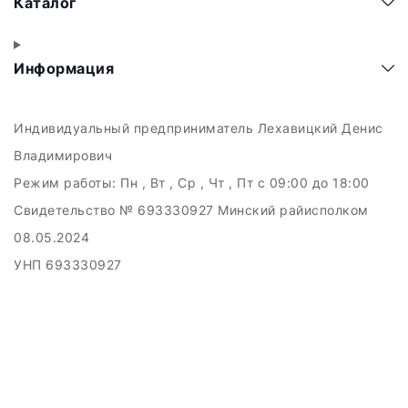
Каталог
Информация
Индивидуальный предприниматель Лехавицкий Денис
Владимирович
Режим работы:
Пн , Вт , Ср , Чт , Пт c 09:00 до 18:00
Свидетельство № 693330927 Минский райисполком
08.05.2024
УНП 693330927
223011, а.г. Прилуки, ул. Майская, 6
Дата регистрации в Торговом реестре РБ: 10.05.2024
Добро пожаловать в интерне-магазин EMART
Настройка файлов cookie
Создание сайтов beseller