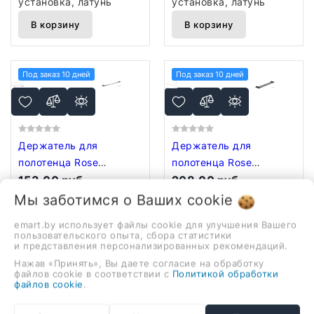
установка, латунь
установка, латунь
В корзину
В корзину
Под заказ 10 дней
Под заказ 10 дней
Держатель для
Держатель для
полотенца Rose
полотенца Rose
RG1817T
153,00 руб.
RG1827H
208,00 руб.
Мы заботимся о Ваших
держатель для
держатель для
cookie
полотенца, настенная
полотенца, настенная
emart.by использует файлы cookie для улучшения Вашего
установка, латунь
установка, латунь
пользовательского опыта, сбора статистики
и представления персонализированных рекомендаций.
В корзину
В корзину
Нажав «Принять», Вы даете согласие на обработку
файлов cookie в соответствии с
Политикой обработки
файлов cookie
.
Под заказ 10 дней
Под заказ 10 дней