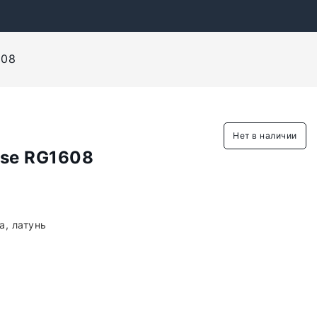
608
Нет в наличии
ose RG1608
а, латунь