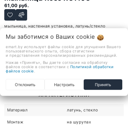
61,00 руб.
мыльница, настенная установка, латунь/стекло
-
+
Мы заботимся о Ваших
cookie
В корзину
emart.by использует файлы cookie для улучшения Вашего
пользовательского опыта, сбора статистики
и представления персонализированных рекомендаций.
Нажав «Принять», Вы даете согласие на обработку
файлов cookie в соответствии с
Политикой обработки
файлов cookie
.
Описание
Отзывы
Отклонить
Настроить
Принять
мыльница, настенная установка, латунь/стекло
ХАРАКТЕРИСТИКИ
Материал
латунь, стекло
Монтаж
на шурупах