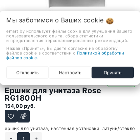
Мы заботимся о Ваших
cookie
emart.by использует файлы cookie для улучшения Вашего
пользовательского опыта, сбора статистики
и представления персонализированных рекомендаций.
Нажав «Принять», Вы даете согласие на обработку
файлов cookie в соответствии с
Политикой обработки
файлов cookie
.
1 / 2
Отклонить
Настроить
Принять
В наличии
Ершик для унитаза Rose
RG1800H
154,00 руб.
ершик для унитаза, настенная установка, латунь/стекло
-
+