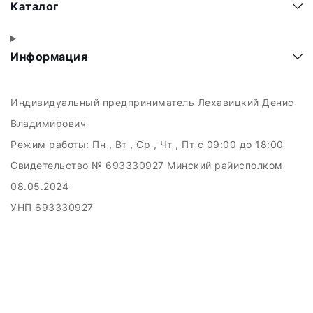
Каталог
Информация
Индивидуальный предприниматель Лехавицкий Денис
Владимирович
Режим работы:
Пн , Вт , Ср , Чт , Пт c 09:00 до 18:00
Свидетельство № 693330927 Минский райисполком
08.05.2024
УНП 693330927
223011, а.г. Прилуки, ул. Майская, 6
Дата регистрации в Торговом реестре РБ: 10.05.2024
Добро пожаловать в интерне-магазин EMART
Настройка файлов cookie
Создание сайтов beseller