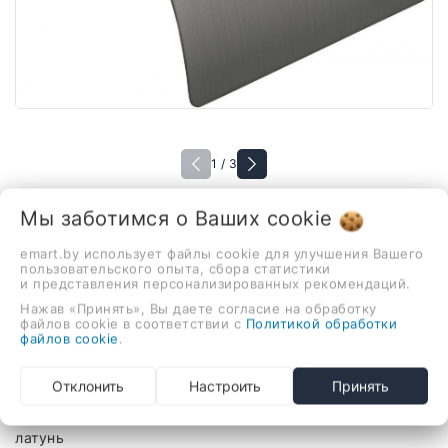
1 / 3
Мы заботимся о Ваших
cookie
В наличии
emart.by использует файлы cookie для улучшения Вашего
Держатель для туалетной
пользовательского опыта, сбора статистики
и представления персонализированных рекомендаций.
бумаги Grocenberg AC0029
Нажав «Принять», Вы даете согласие на обработку
(графит)
файлов cookie в соответствии с
Политикой обработки
файлов cookie
.
110,00 руб.
Отклонить
Настроить
Принять
держатель для туалетной бумаги, настенная установка,
латунь