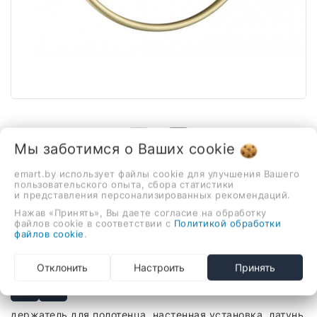
1 / 3
Мы заботимся о Ваших
cookie
emart.by использует файлы cookie для улучшения Вашего
пользовательского опыта, сбора статистики
В наличии
и представления персонализированных рекомендаций.
Держатель для полотенца
Нажав «Принять», Вы даете согласие на обработку
файлов cookie в соответствии с
Политикой обработки
Grocenberg AC0063 (золото
файлов cookie
.
матовый)
81,00 руб.
Отклонить
Настроить
Принять
держатель для полотенца, настенная установка, латунь