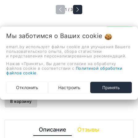
1 / 3
В наличии
Мы заботимся о Ваших
cookie
Держатель для полотенца
emart.by использует файлы cookie для улучшения Вашего
Grocenberg AC0055 (графит)
пользовательского опыта, сбора статистики
и представления персонализированных рекомендаций.
228,00 руб.
Нажав «Принять», Вы даете согласие на обработку
файлов cookie в соответствии с
Политикой обработки
файлов cookie
.
держатель для полотенца, настенная установка, латунь
Отклонить
Настроить
Принять
-
+
В корзину
Описание
Отзывы